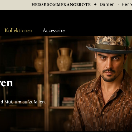
✦
Damen
·
Herr
HEISSE SOMMERANGEBOTE
Kollektionen
Accessoire
ren
nd Mut, um aufzufallen.