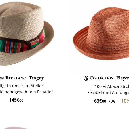
on Berblanc
Tanguy
Collection
Playe
tigt in unserem Atelier
100 % Abaca Stro
e handgewebt ein Ecuador
Flexibel und Atmungs
145€
63€
-10
00
70€
00