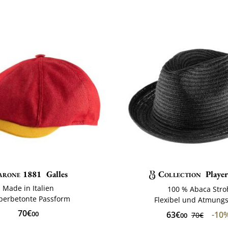
rone 1881
Galles
Collection
Playe
Made in Italien
100 % Abaca Stro
perbetonte Passform
Flexibel und Atmungs
70€
63€
-10
00
70€
00