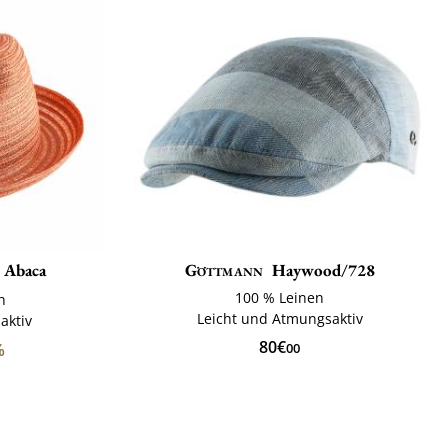
r Abaca
Göttmann
Haywood/728
100 % Leinen
h
Leicht und Atmungsaktiv
aktiv
80€
%
00