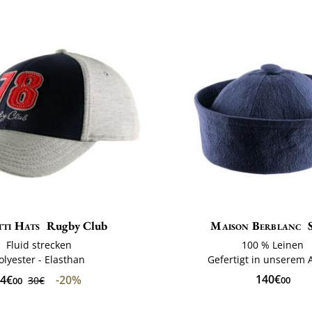
ti Hats
Rugby Club
Maison Berblanc
Fluid strecken
100 % Leinen
olyester - Elasthan
Gefertigt in unserem A
140€
4€
-20%
30€
00
00