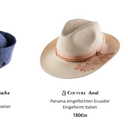
Sacha
Couture
Anaë
Panama eingeflochten Ecuador
telier
Eingeformt Italien
180€
00