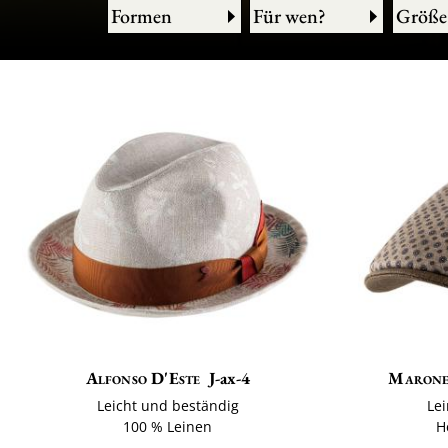
Formen
Für wen?
Größe
Alfonso D'Este
J-ax-4
Marone
Leicht und beständig
Le
100 % Leinen
H