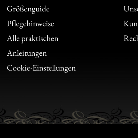
Größenguide
Unse
Bon
Pflegehinweise
Kun
Clic
Alle praktischen
Rech
Bon
Anleitungen
Gen
Cookie-Einstellungen