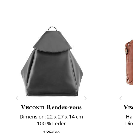
Visconti
Rendez-vous
Vis
Dimension: 22 x 27 x 14 cm
Ha
100 % Leder
Dim
135€
00