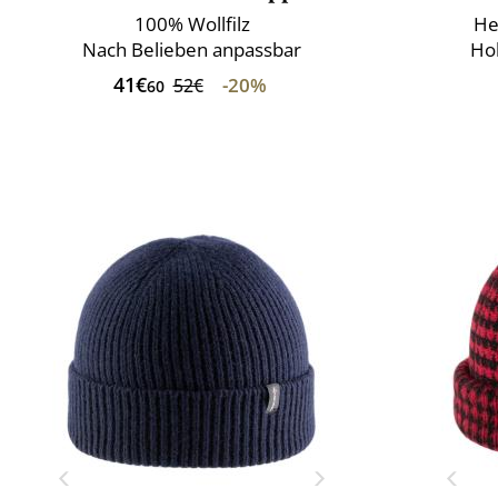
100% Wollfilz
He
Nach Belieben anpassbar
Ho
41€
-20%
52€
60