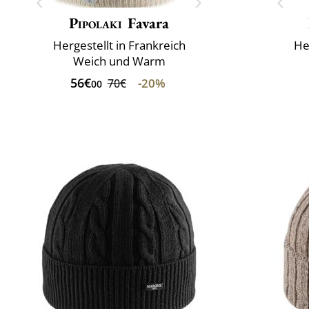
Pipolaki
Favara
Hergestellt in Frankreich
He
Weich und Warm
56€
-20%
70€
00