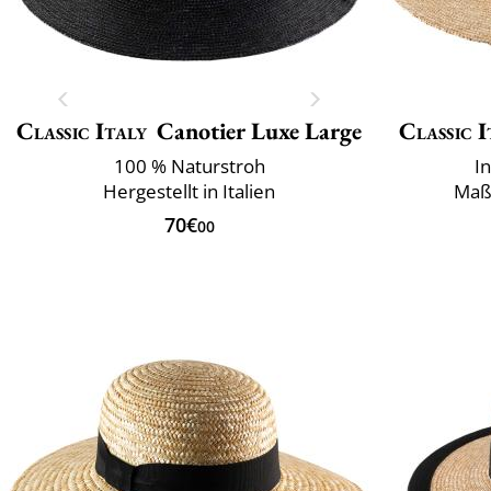
Classic Italy
Canotier Luxe Large
Classic I
100 % Naturstroh
I
Hergestellt in Italien
Maß
70€
00