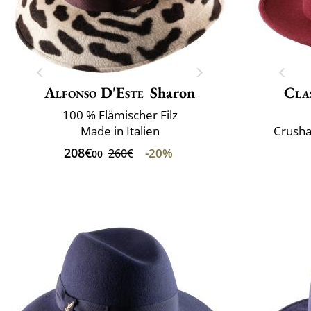
Alfonso D'Este
Sharon
Clas
100 % Flämischer Filz
Made in Italien
Crusha
208€
-20%
260€
00