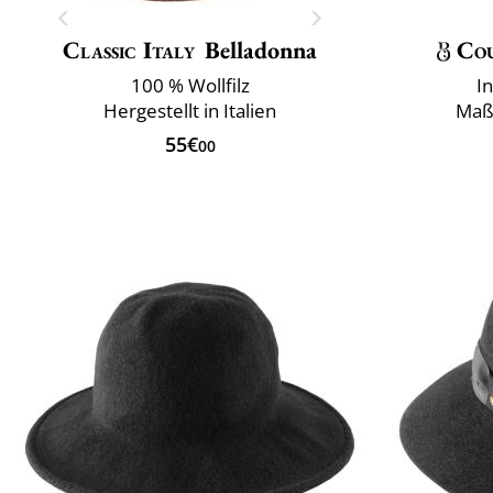
Classic Italy
Belladonna
Co
100 % Wollfilz
I
Hergestellt in Italien
Maß
55€
00