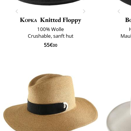
Kopka
Knitted Floppy
B
100% Wolle
Crushable, sanft hut
Maul
55€
00