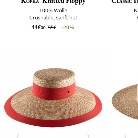
Kopka
Knitted Floppy
Classic I
100% Wolle
N
Crushable, sanft hut
44€
-20%
55€
00