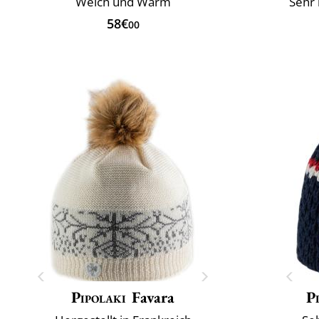
Weich und Warm
Sehr 
58€
00
Pipolaki
Favara
P