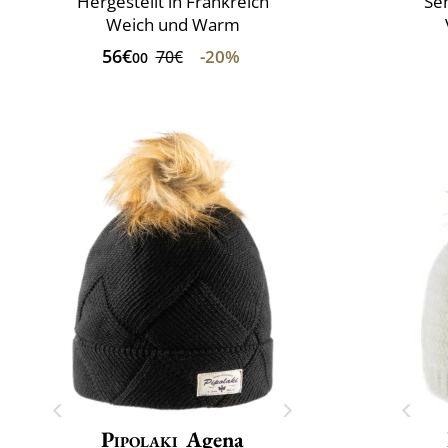
Hergestellt in Frankreich
Se
Weich und Warm
56€
-20%
70€
00
Pipolaki
Agena