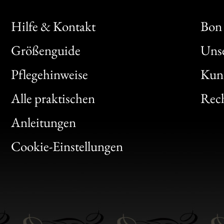
Hilfe & Kontakt
Bon 
Größenguide
Unse
Bon
Pflegehinweise
Kun
Clic
Alle praktischen
Rech
Bon
Anleitungen
Gen
Cookie-Einstellungen