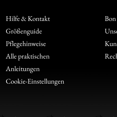
Hilfe & Kontakt
Bon 
Größenguide
Unse
Bon
Pflegehinweise
Kun
Clic
Alle praktischen
Rech
Bon
Anleitungen
Gen
Cookie-Einstellungen