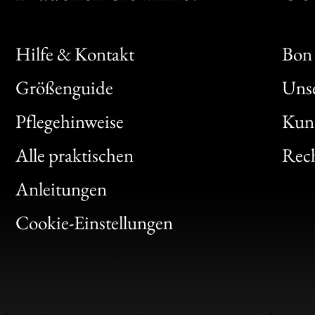
Hilfe & Kontakt
Bon 
Größenguide
Unse
Bon
Pflegehinweise
Kun
Clic
Alle praktischen
Rech
Bon
Anleitungen
Gen
Cookie-Einstellungen