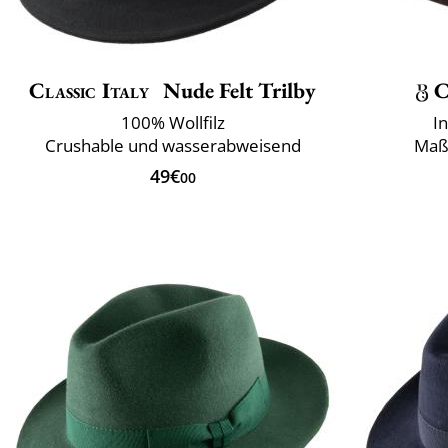
Classic Italy
Nude Felt Trilby
C
100% Wollfilz
I
Crushable und wasserabweisend
Maß
49€
00