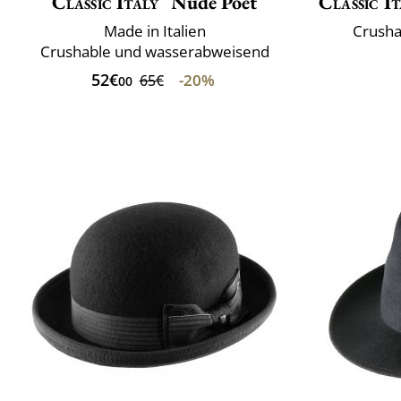
Classic Italy
Nude Poet
Classic It
Made in Italien
Crusha
Crushable und wasserabweisend
52€
-20%
65€
00