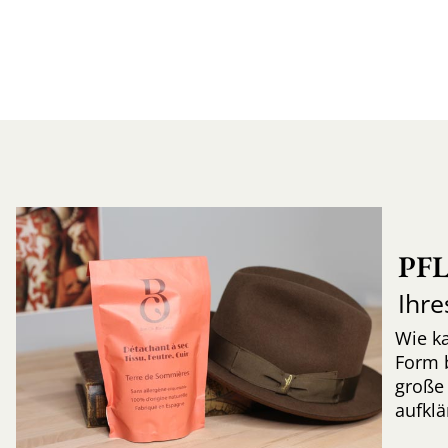
PF
Ihre
Wie k
Form 
große 
aufkl