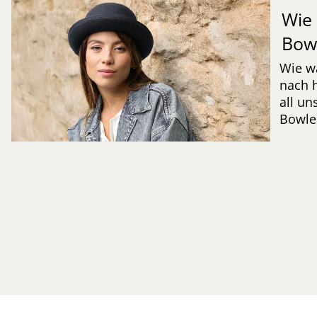
Wie
Bow
Wie wä
nach 
all un
Bowler