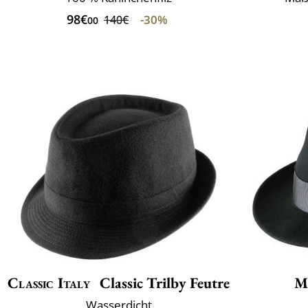
98€
-30%
140€
00
Classic Italy
Classic Trilby Feutre
M
Wasserdicht