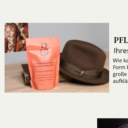
PF
Ihre
Wie k
Form 
große 
aufkl