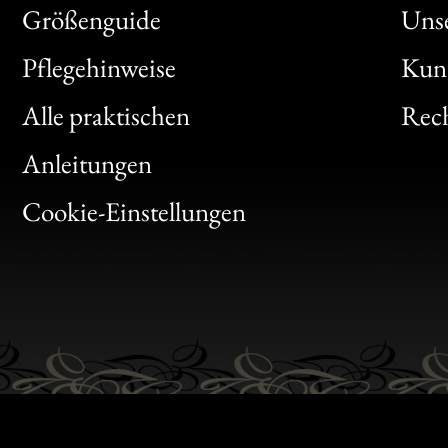
Größenguide
Unse
Bon
Pflegehinweise
Kun
Clic
Alle praktischen
Rech
Bon
Anleitungen
Gen
Cookie-Einstellungen