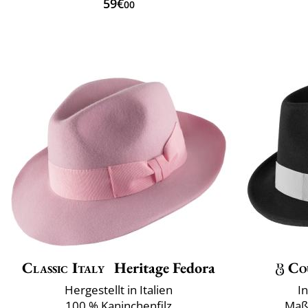
59€
00
Classic Italy
Heritage Fedora
Co
Hergestellt in Italien
I
100 % Kaninchenfilz
Maß