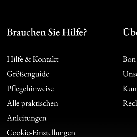
Brauchen Sie Hilfe?
Übe
Hilfe & Kontakt
Bon 
Größenguide
Unse
Bon
Pflegehinweise
Kun
Clic
Alle praktischen
Rech
Bon
Anleitungen
Gen
Cookie-Einstellungen