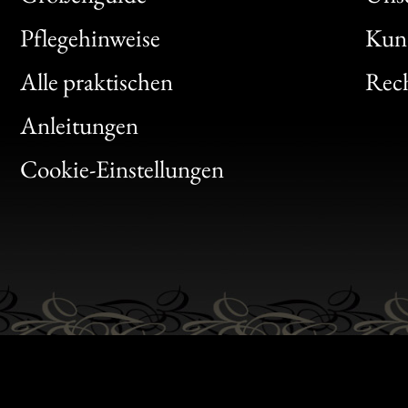
Bon
Pflegehinweise
Kun
Clic
Alle praktischen
Rech
Bon
Anleitungen
Gen
Cookie-Einstellungen