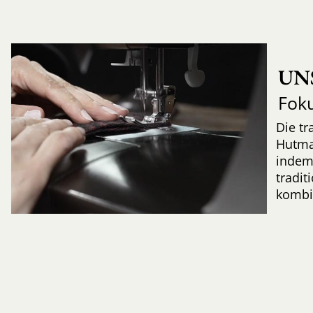
UN
Fok
Die tr
Hutma
indem
tradi
kombi