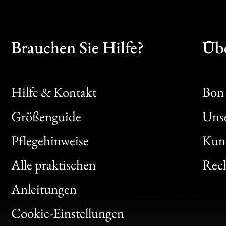
Brauchen Sie Hilfe?
Übe
Hilfe & Kontakt
Bon 
Größenguide
Unse
Bon
Pflegehinweise
Kun
Clic
Alle praktischen
Rech
Bon
Anleitungen
Gen
Cookie-Einstellungen