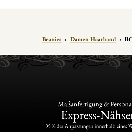
Beanies
›
Damen Haarband
›
BC
Maßanfertigung & Personal
Express-Nähser
95 % der Anpassungen innerhalb eines 