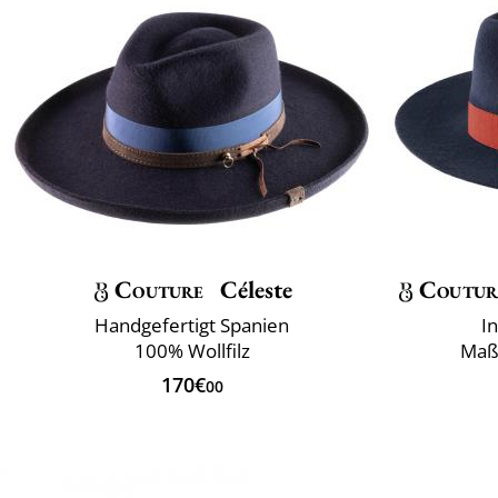
Couture
Céleste
Coutur
Handgefertigt Spanien
I
100% Wollfilz
Maß
170€
00