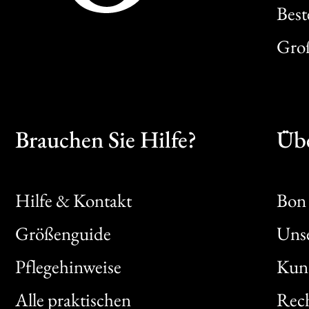
Best
Gro
Brauchen Sie Hilfe?
Übe
Hilfe & Kontakt
Bon 
Größenguide
Unse
Bon
Pflegehinweise
Kun
Clic
Alle praktischen
Rech