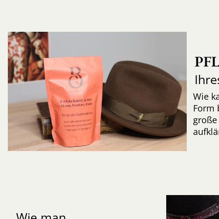
PF
Ihre
Wie k
Form 
große 
aufkl
Wie man