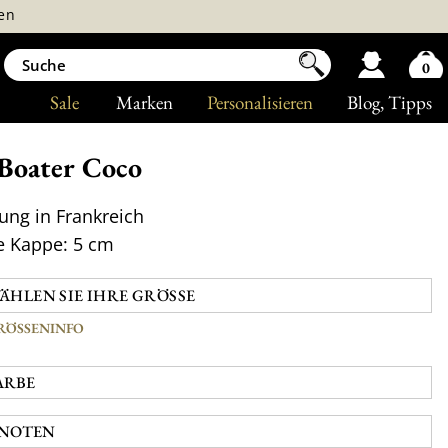
en
0
Sale
Marken
Personalisieren
Blog
, Tipps
Boater Coco
gung in Frankreich
e Kappe: 5 cm
RÖSSENINFO
ARBE
NOTEN