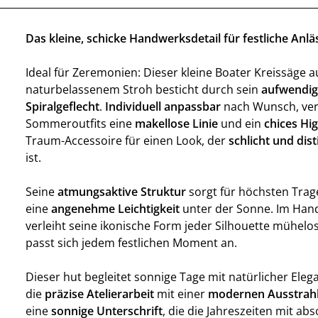
Das kleine, schicke Handwerksdetail für festliche Anlä
Ideal für Zeremonien: Dieser kleine Boater Kreissäge a
naturbelassenem Stroh besticht durch sein
aufwendig
Spiralgeflecht
.
Individuell anpassbar
nach Wunsch, verl
Sommeroutfits eine
makellose Linie
und ein
chices Hig
Traum-Accessoire für einen Look, der
schlicht und dist
ist.
Seine
atmungsaktive Struktur
sorgt für höchsten Tra
eine
angenehme Leichtigkeit
unter der Sonne. Im Ha
verleiht seine ikonische Form jeder Silhouette mühelo
passt sich jedem festlichen Moment an.
Dieser hut begleitet sonnige Tage mit natürlicher Elega
die
präzise Atelierarbeit
mit einer
modernen Ausstrah
eine
sonnige Unterschrift
, die die Jahreszeiten mit abs