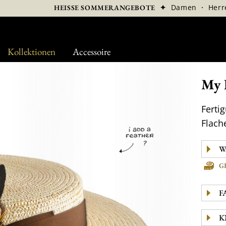
✦
Damen
·
Herr
HEISSE SOMMERANGEBOTE
Kollektionen
Accessoire
My 
Ferti
Flach
G
F
K