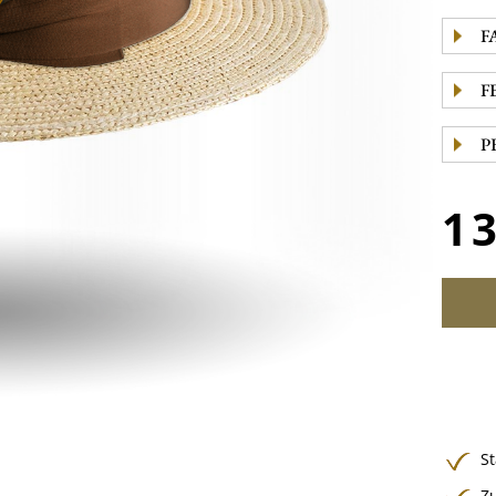
F
F
P
1
S
Zu