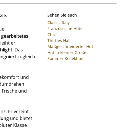
sse.
Sehen Sie auch
Classic Italy
Französische Hüte
us
Chic
 gearbeitetes
Thirties Hat
eiht er
Maßgeschneiderter Hut
hlight
. Das
Hut in kleiner Größe
inguiert
zugleich
Sommer Kollektion
gekomfort und
ndumdrehen
s Frische und
nz. Er vereint
lung
und bietet
oluter Klasse