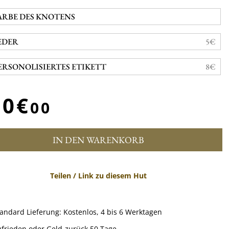
ARBE DES KNOTENS
EDER
5€
ERSONOLISIERTES ETIKETT
8€
30€
00
IN DEN WARENKORB
Teilen / Link zu diesem Hut
tandard Lieferung:
Kostenlos,
4 bis 6 Werktagen
frieden oder Geld-zurück 50 Tage