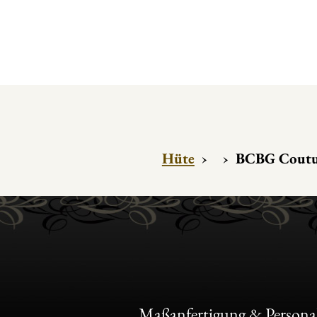
Hüte
›
›
BCBG Coutu
Maßanfertigung & Personal