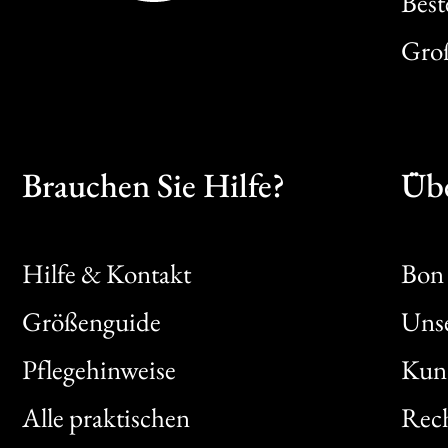
Best
Gro
Brauchen Sie Hilfe?
Übe
Hilfe & Kontakt
Bon 
Größenguide
Unse
Bon
Pflegehinweise
Kun
Clic
Alle praktischen
Rech