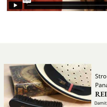
Str
Pan
RE
Damit 