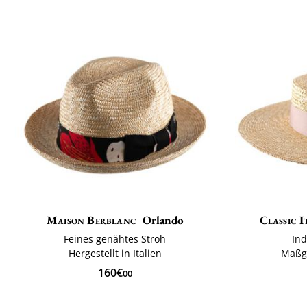
Maison Berblanc
Orlando
Classic I
Feines genähtes Stroh
Ind
Hergestellt in Italien
Maßge
160€
00