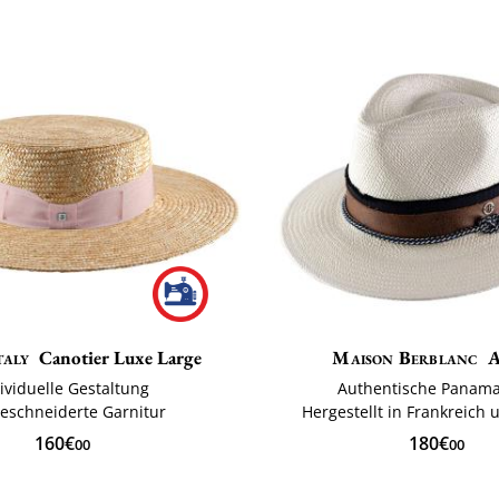
taly
Canotier Luxe Large
Maison Berblanc
A
ividuelle Gestaltung
Authentische Panam
schneiderte Garnitur
Hergestellt in Frankreich u
160€
180€
00
00