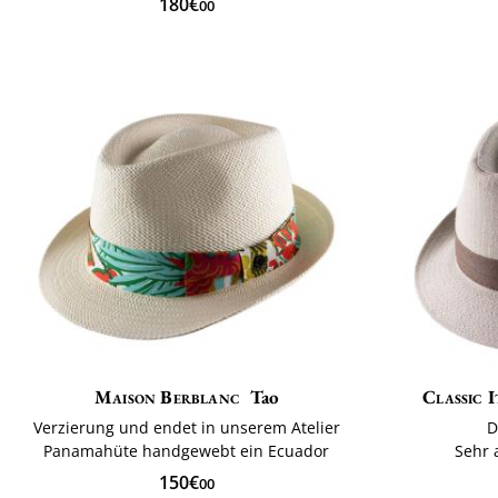
180€
00
Maison Berblanc
Tao
Classic I
Verzierung und endet in unserem Atelier
D
Panamahüte handgewebt ein Ecuador
Sehr 
150€
00