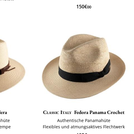
150€
00
dera
Classic Italy
Fedora Panama Crochet
ahüte
Authentische Panamahüte
Krempe
Flexibles und atmungsaktives Flechtwerk