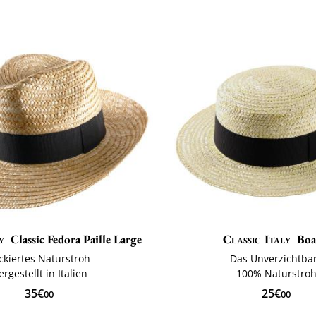
y
Classic Fedora Paille Large
Classic Italy
Boa
ckiertes Naturstroh
Das Unverzichtba
ergestellt in Italien
100% Naturstro
35€
25€
00
00