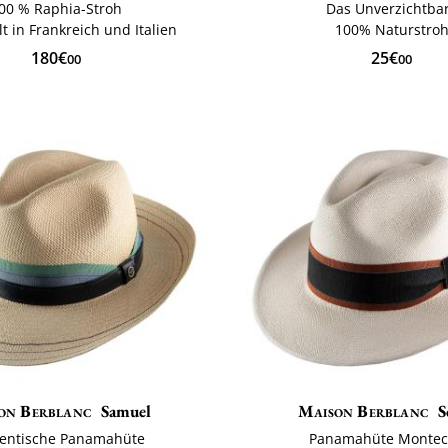
00 % Raphia-Stroh
Das Unverzichtba
lt in Frankreich und Italien
100% Naturstro
180€
25€
00
00
on Berblanc
Samuel
Maison Berblanc
S
entische Panamahüte
Panamahüte Montecr