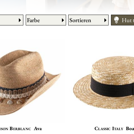
Farbe
Sortieren
Hut 
Morp
Pfleg
Größ
son Berblanc
Ava
Classic Italy
Boa