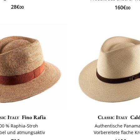
28€
160€
00
00
sic Italy
Fino Rafia
Classic Italy
Cal
00 % Raphia-Stroh
Authentische Panam
ibel und atmungsaktiv
Vorbereitete flache 