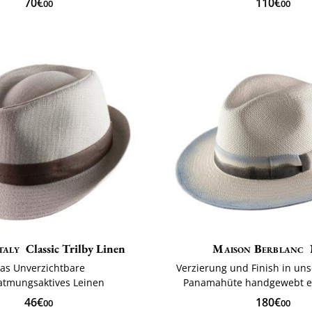
70€
110€
00
00
taly
Classic Trilby Linen
Maison Berblanc
as Unverzichtbare
Verzierung und Finish in uns
atmungsaktives Leinen
Panamahüte handgewebt e
46€
180€
00
00