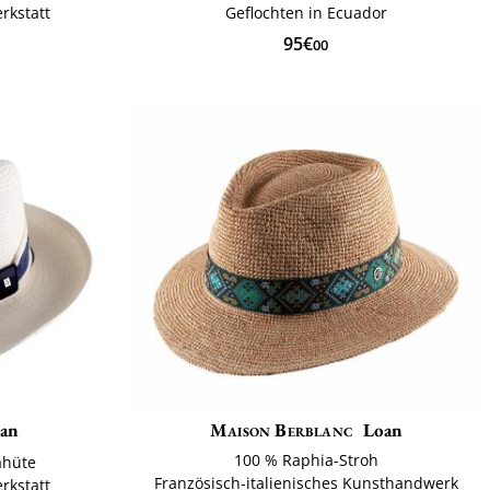
rkstatt
Geflochten in Ecuador
95€
00
an
Maison Berblanc
Loan
100 % Raphia-Stroh
ahüte
Französisch-italienisches Kunsthandwerk
rkstatt