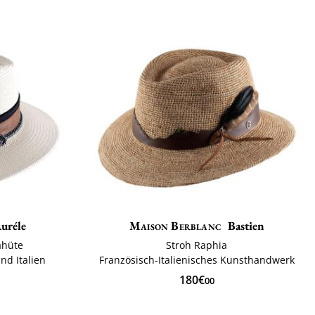
uréle
Maison Berblanc
Bastien
ahüte
Stroh Raphia
nd Italien
Französisch-Italienisches Kunsthandwerk
180€
00