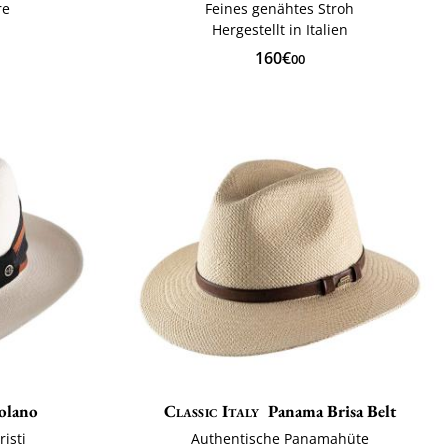
re
Feines genähtes Stroh
h
Hergestellt in Italien
160€
00
olano
Classic Italy
Panama Brisa Belt
isti
Authentische Panamahüte