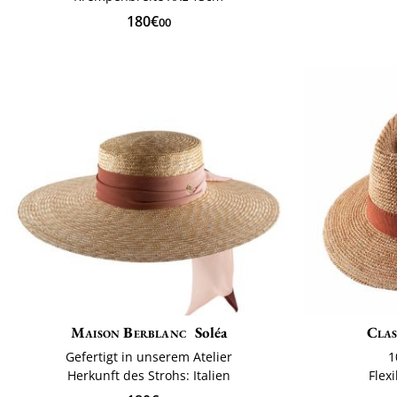
180€
00
Maison Berblanc
Soléa
Clas
Gefertigt in unserem Atelier
1
Herkunft des Strohs: Italien
Flex