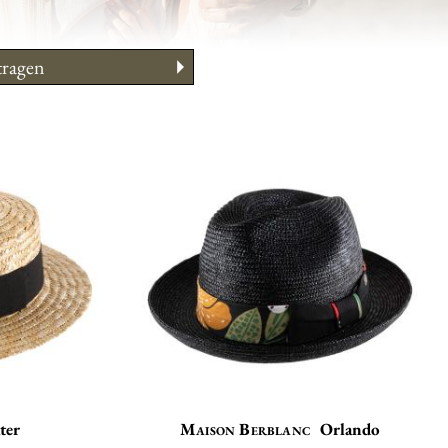
tragen
ho Ratschlag
e
entabelle
ter
Maison Berblanc
Orlando