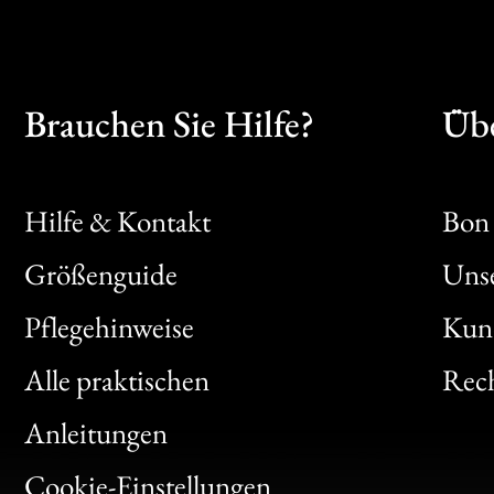
Brauchen Sie Hilfe?
Übe
Hilfe & Kontakt
Bon 
Größenguide
Unse
Bon
Pflegehinweise
Kun
Clic
Alle praktischen
Rech
Bon
Anleitungen
Gen
Cookie-Einstellungen