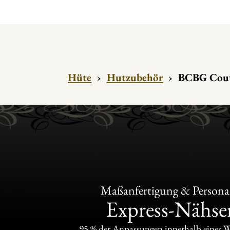
Hüte
›
Hutzubehör
›
BCBG Coutu
Maßanfertigung & Personal
Express-Nähser
95 % der Anpassungen innerhalb eines 