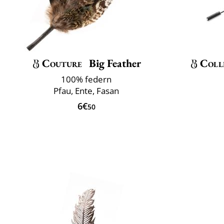
Couture
Big Feather
Coll
100% federn
Pfau, Ente, Fasan
6€
50