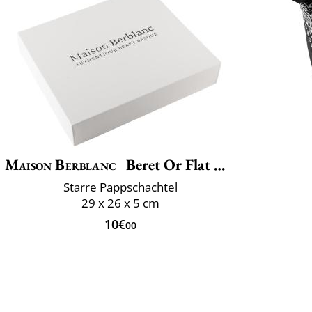
Maison Berblanc
Beret Or Flat Cap Box
Starre Pappschachtel
29 x 26 x 5 cm
10€
00