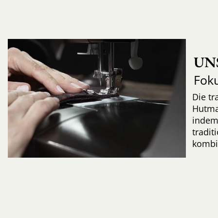
UN
Fok
Die tr
Hutma
indem
tradi
kombi