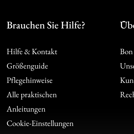
Brauchen Sie Hilfe?
Übe
Hilfe & Kontakt
Bon 
Größenguide
Unse
Bon
Pflegehinweise
Kun
Clic
Alle praktischen
Rech
Bon
Anleitungen
Gen
Cookie-Einstellungen