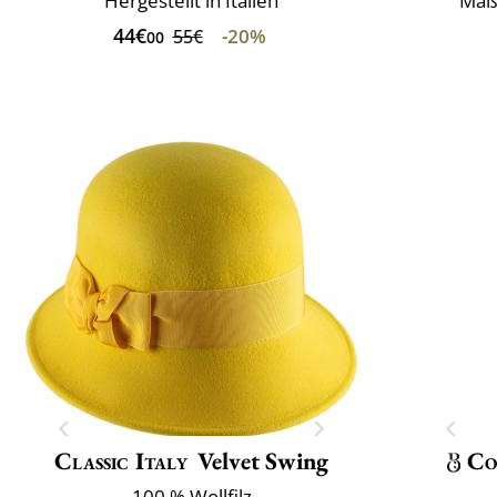
Hergestellt in Italien
Maß
44€
-20%
55€
00
Classic Italy
Velvet Swing
Co
100 % Wollfilz