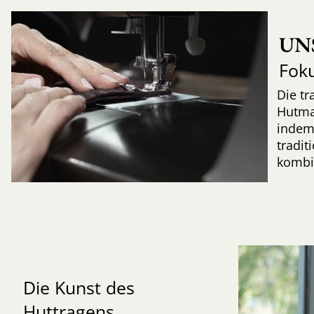
UN
Fok
Die tr
Hutma
indem
tradi
kombi
Die Kunst des
Huttragens