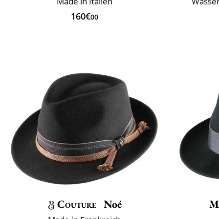
Made in Italien
Wasser
160€
00
Couture
Noé
M