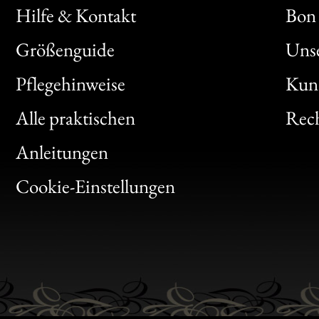
Hilfe & Kontakt
Bon 
Größenguide
Unse
Bon
Pflegehinweise
Kun
Clic
Alle praktischen
Rech
Bon
Anleitungen
Gen
Cookie-Einstellungen