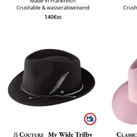
Made in Frankreich
Crushable & wasserabweisend
Crush
140€
00
Couture
My Wide Trilby
Classic