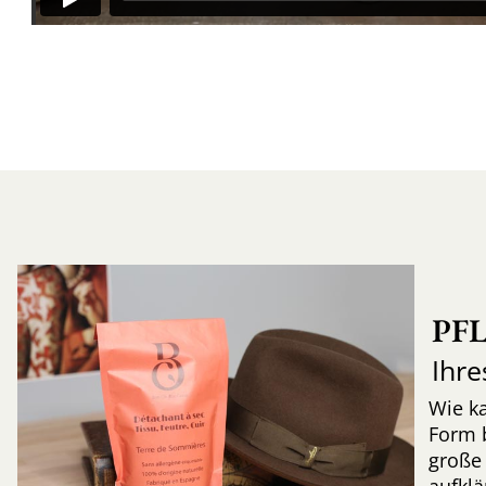
PF
Ihre
Wie k
Form 
große 
aufkl