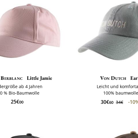
 Berblanc
Little Jamie
Von Dutch
Ear
dergröße ab 4 Jahren
Leicht und komfort
0 % Bio-Baumwolle
100% baumwoll
25€
30€
-10
00
34€
60