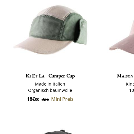
Ki Et La
Camper Cap
Maison
Made in Italien
Kin
Organisch baumwolle
10
18€
Mini Preis
32€
00