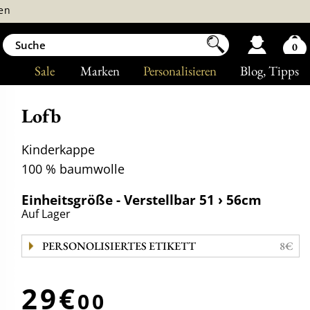
en
0
Sale
Marken
Personalisieren
Blog
, Tipps
Lofb
Kinderkappe
100 % baumwolle
Einheitsgröße - Verstellbar 51 › 56cm
Auf Lager
PERSONOLISIERTES ETIKETT
8€
29€
00