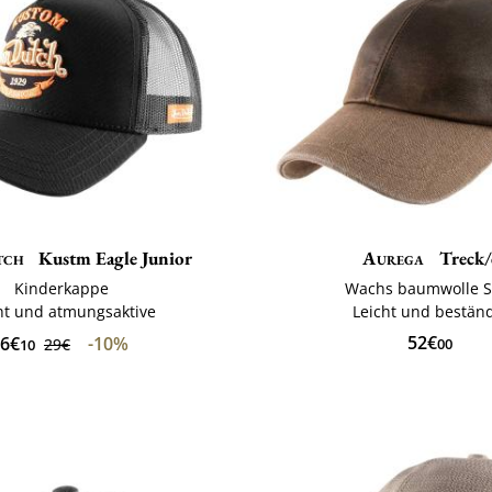
tch
Kustm Eagle Junior
Aurega
Treck/
Kinderkappe
Wachs baumwolle St
ht und atmungsaktive
Leicht und bestän
52€
6€
-10%
29€
00
10