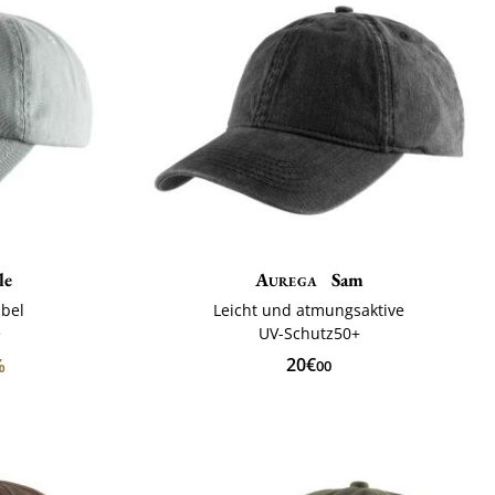
le
Aurega
Sam
abel
Leicht und atmungsaktive
e
UV-Schutz50+
20€
%
00