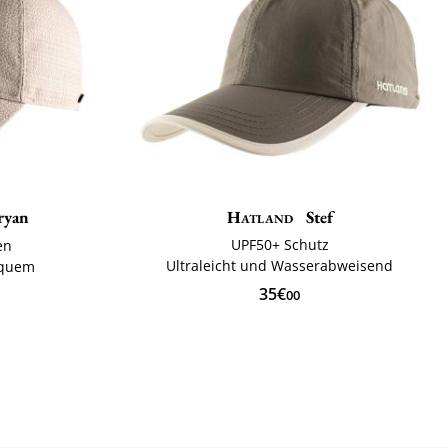
ryan
Hatland
Stef
UPF50+ Schutz
en
Ultraleicht und Wasserabweisend
equem
35€
00