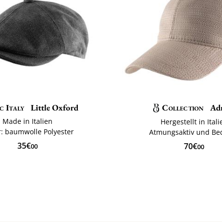
c Italy
Little Oxford
Collection
Ad
Made in Italien
Hergestellt in Itali
r: baumwolle Polyester
Atmungsaktiv und B
35€
70€
00
00