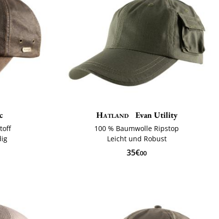
c
Hatland
Evan Utility
off
100 % Baumwolle Ripstop
dig
Leicht und Robust
35€
00