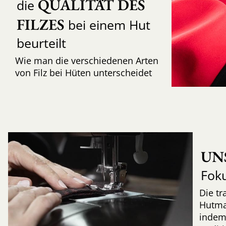
QUALITÄT DES 
die
FILZES
bei einem Hut
beurteilt
Wie man die verschiedenen Arten
von Filz bei Hüten unterscheidet
UN
Fok
Die tr
Hutma
indem