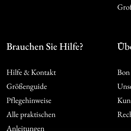
Gro
Brauchen Sie Hilfe?
Übe
Hilfe & Kontakt
Bon 
Größenguide
Unse
Bon
Pflegehinweise
Kun
Clic
Alle praktischen
Rech
Bon
Anleitungen