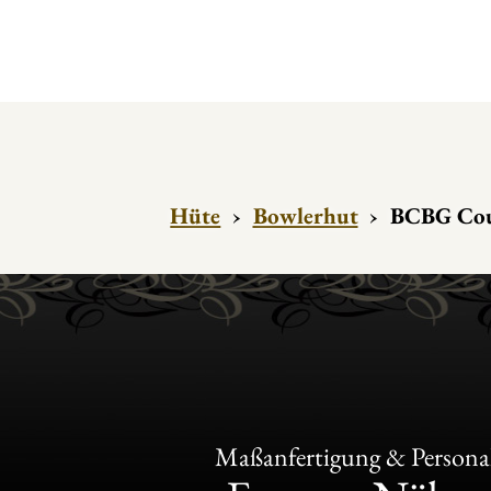
Hüte
›
Bowlerhut
›
BCBG Cou
Maßanfertigung & Personal