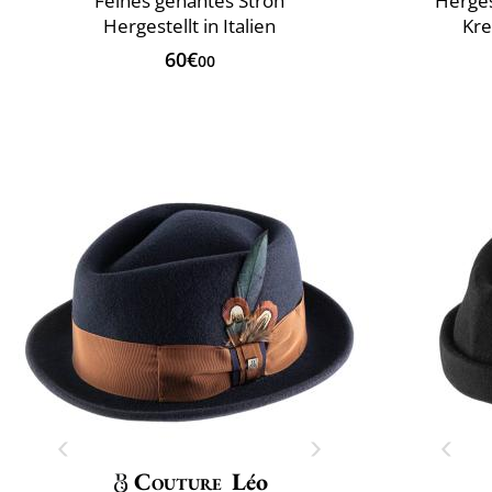
Feines genähtes Stroh
Herges
Hergestellt in Italien
Kr
60€
00
Couture
Léo