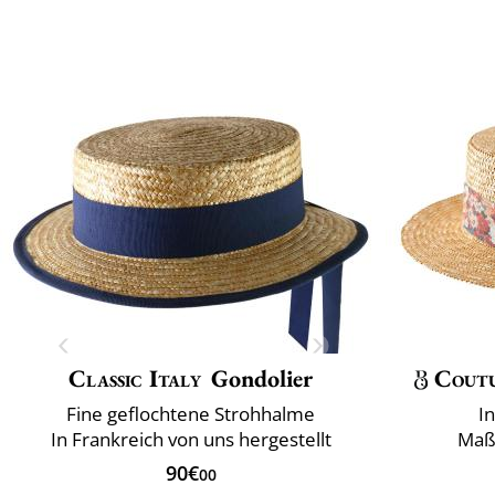
Classic Italy
Gondolier
Cout
Fine geflochtene Strohhalme
I
In Frankreich von uns hergestellt
Maß
90€
00