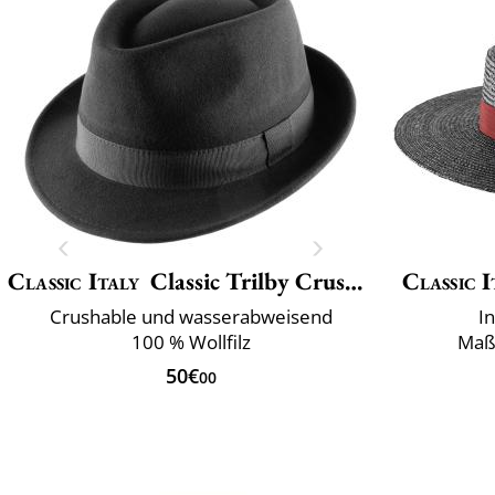
Classic Italy
Classic Trilby Crushable
Classic I
Crushable und wasserabweisend
I
100 % Wollfilz
Maß
50€
00