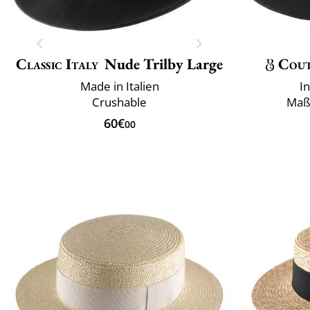
Classic Italy
Nude Trilby Large
Cou
Made in Italien
I
Crushable
Maß
60€
00