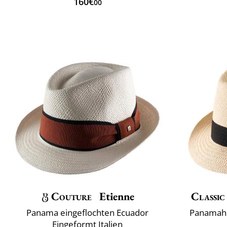
160€
00
Couture
Etienne
Classic
Panama eingeflochten Ecuador
Panamahü
Eingeformt Italien