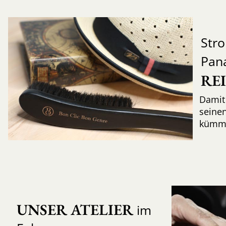
Str
Pan
RE
Damit 
seinen
kümme
UNSER ATELIER
im