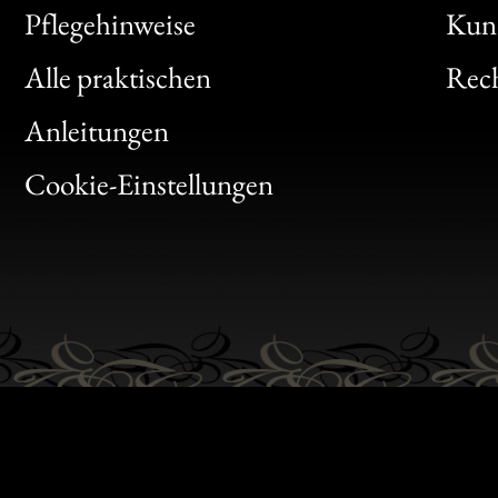
Bon
Pflegehinweise
Kun
Clic
Alle praktischen
Rech
Bon
Anleitungen
Gen
Cookie-Einstellungen