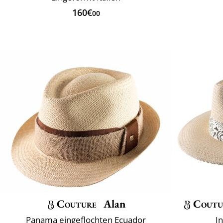
160€
00
Couture
Alan
Coutu
Panama eingeflochten Ecuador
I