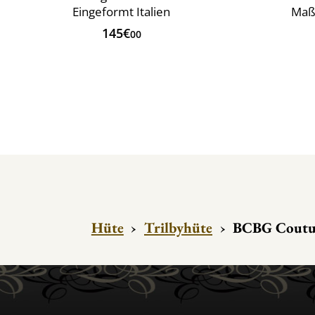
Eingeformt Italien
Maß
145€
00
Hüte
›
Trilbyhüte
›
BCBG Coutur