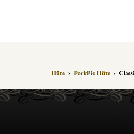
Hüte
›
PorkPie Hüte
›
Class