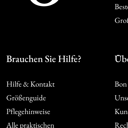
Best
Gro
Brauchen Sie Hilfe?
Übe
Hilfe & Kontakt
Bon 
Größenguide
Unse
Bon
Pflegehinweise
Kun
Clic
Alle praktischen
Rech