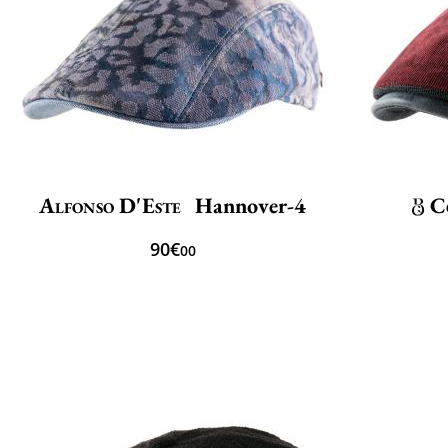
Alfonso D'Este
Hannover-4
C
90€
00