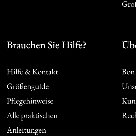
Gro
Brauchen Sie Hilfe?
Übe
Hilfe & Kontakt
Bon 
Größenguide
Unse
Bon
Pflegehinweise
Kun
Clic
Alle praktischen
Rech
Bon
Anleitungen